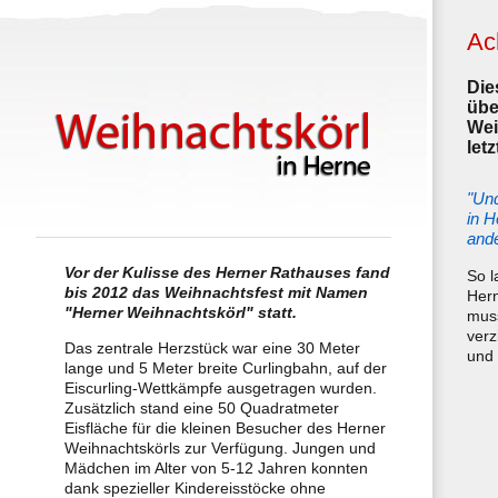
Ac
Die
übe
Wei
let
"Und
in H
ande
Vor der Kulisse des Herner Rathauses fand
So l
bis 2012 das Weihnachtsfest mit Namen
Hern
"Herner Weihnachtskörl" statt.
muss
verz
Das zentrale Herzstück war eine 30 Meter
und 
lange und 5 Meter breite Curlingbahn, auf der
Eiscurling-Wettkämpfe ausgetragen wurden.
Zusätzlich stand eine 50 Quadratmeter
Eisfläche für die kleinen Besucher des Herner
Weihnachtskörls zur Verfügung. Jungen und
Mädchen im Alter von 5-12 Jahren konnten
dank spezieller Kindereisstöcke ohne